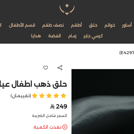
مجوهرات لمعة اللؤلؤة
أساور
خواتم
حلق
أطقم
نصف طقم
قسم الأطفال
ك
كرسي جابر
زمام
الفضة
هدايا
حلق ذهب اطفال عيار 21 (E4297
(تقييمان)
249
السعر شامل الضريبة
نفدت الكمية