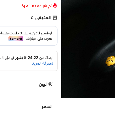
تم شراءه
190
مرة
المتبقي
0
الوزن
السعر