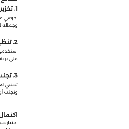
1. تخزين سليم 🧳
احرصي عل
وجماله ل
2. تنظيف دوري 🧼
استخدمي 
على بريقه
3. تجنب المواد الكيميائية 🚫
تجنبي تع
وتجنب أي
اكتمال
اختيار ح