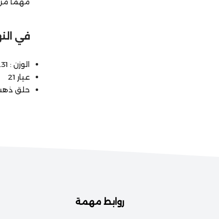
مهمًا من
في النه
الوزن : 0.31
عيار 21
حلق ذهب
روابط مهمة