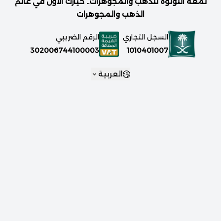
لمعة اللؤلؤة للذهب والمجوهرات.. خيارك الأول في عالم
الذهب والمجوهرات
السجل التجاري
الرقم الضريبي
1010401007
302006744100003
العربية