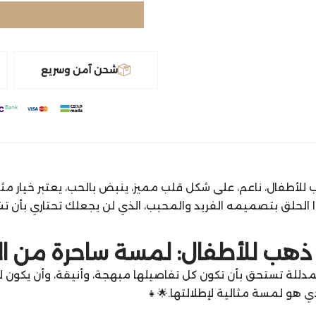
شحن آمن وسريع
للأطفال، ناعم، على شكل قلب مميز، ينبض بالحب، يعتبر خيار مثا
 الحلق بتصميمه الفريد والمحبب، الذي لن يجعلك تحتاري بأن تش
هب للأطفال: لمسة ساحرة من الأنا
مدللة تستحق بأن تكون كل تفاصيلها مبهجة، وأنيقة، وأن يكون له
ي هو لمسة مثالية لإطلالتها.🌟👧