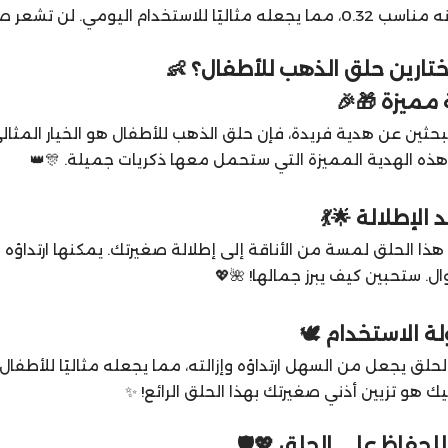
مي. لن تشعر صغيرتك بأي إزعاج، بل ستستمتع بارتدائه طوال اليوم! 💤💕
ختارين حلق الذهب للأطفال؟ 👶
بحثين عن هدية فريدة، فإن حلق الذهب للأطفال هو الخيار المثالي
ذه الهدية المميزة التي ستحمل معها ذكريات جميلة. 🎊👑
ا الحلق لمسة من الأناقة إلى إطلالة صغيرتك. يمكنها ارتداؤه
وال. ستحبين كيف يبرز جمالها! 🌺💖
لق يجعل من السهل ارتداؤه وإزالته، مما يجعله مثاليًا للأطفا
ك هو تزيين أذني صغيرتك بهذا الحلق الرائع! ✨
لحفاظ على الحلق 💖🛡️