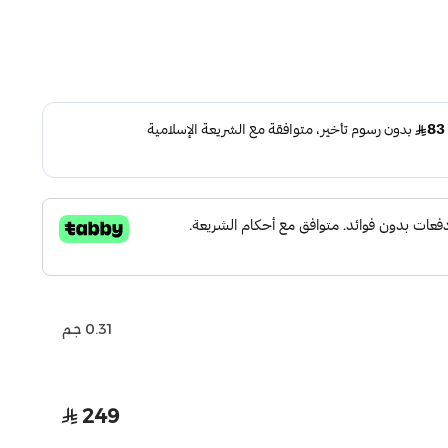
0.31 جم
249