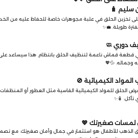
ى تخزين الحلق في علبة مجوهرات خاصة للحفاظ عليه من الخدو
فترة طويلة. 💼✨
قطعة قماش ناعمة لتنظيف الحلق بانتظام. هذا سيساعد على إزا
 وجماله. 💦💖
رض الحلق للمواد الكيميائية القاسية مثل العطور أو المنظفا
 تآكل. 🧴✨
 لمسات صغيرتك 💖
لق الذهب للأطفال هو استثمار في جمال وأمان صغيرتك. مع تصميم