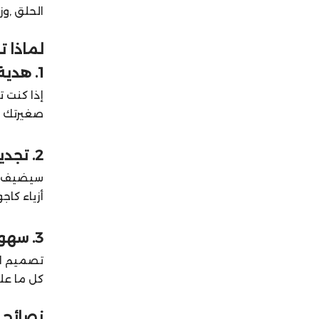
الحلق ,وزنه مناسب 0.32، مما يجعله مثاليًا للاستخدام اليو
لماذا ت
1. هدية مميزة 🎁🎉
إذا كنت ت
صغيرتك ه
2. تجديد الإطلالة 🌟💃
سيضيف هذ
أزياء كاج
3. سهولة الاستخدام 🕊️
تصميم الح
كل ما علي
نصائح ل