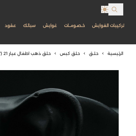
تركيبات الغوايش
خـصـومـات
غوايش
سبائك
عقود
الرئيسية
حلـق
حلق كبس
حلق ذهب اطفال عيار 21 (E4297)