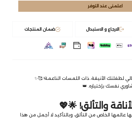
اعلمني عند التوفر
الارجاع و الاستبدال
ضمان المنتجات
لي لطفلتك الأنيقة، ذات اللمسات الناعمة! 🥰✨
اوري نفسك بإختياره. 👑
قة والتألق! 🌟💖
ا عالمها الخاص من التألق، وبالتأكيد لا أجمل من هذا