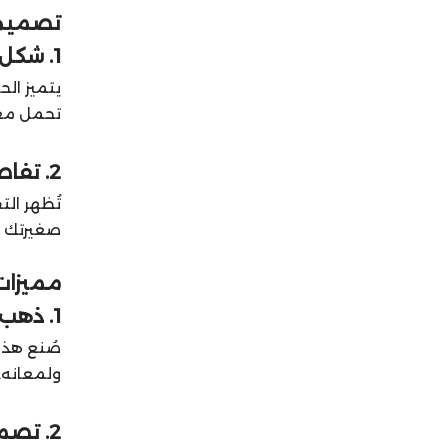
تصميم 
1. شكل القلب الساحر ❤️
يتميز ال
تحمل معه
2. تفاصيل دقيقة ومبهجة 🎈
تُظهر ال
صغيرتك ت
مميزات 
1. ذهب عيار 21: الجودة والفخامة
ولمعانه. 
2. تصميم بوزن مناسب 🌬️