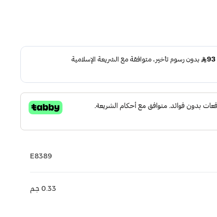
E8389
0.33 جم