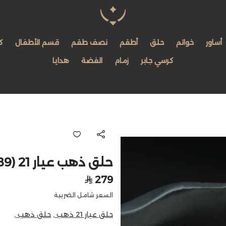
مجوهرات لمعة اللؤلؤة
أساور
خواتم
حلق
أطقم
نصف طقم
قسم الأطفال
ك
كرسي جابر
زمام
الفضة
هدايا
حلق ذهب عيار 21 (E8389)
279
السعر شامل الضريبة
حلق عيار 21 ذهب ,
حلق ذهب ,