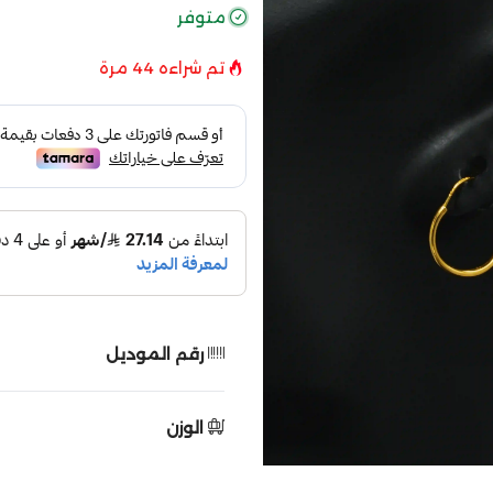
متوفر
تم شراءه
44
مرة
رقم الموديل
الوزن