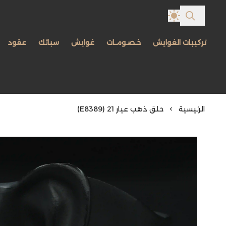
تركيبات الغوايش
خـصـومـات
غوايش
سبائك
عقود
الرئيسية
حلق ذهب عيار 21 (E8389)