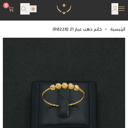
0
مجوهرات لمعة اللؤلؤة
الرئيسية
خاتم ذهب عيار 21 (R8228)