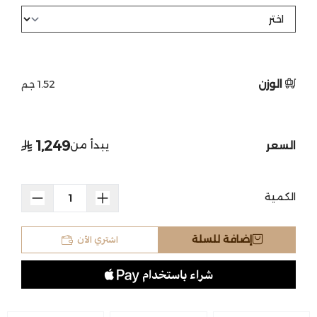
الوزن
1.52 جم
1,249
يبدأ من
السعر
الكمية
اشتري الآن
إضافة للسلة