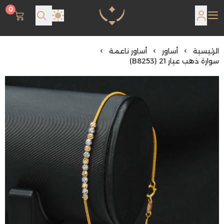
0
مجوهرات لمعة اللؤلؤة
الرئيسية
أساور
أساور ناعمة
سوارة ذهب عيار 21 (B8253)