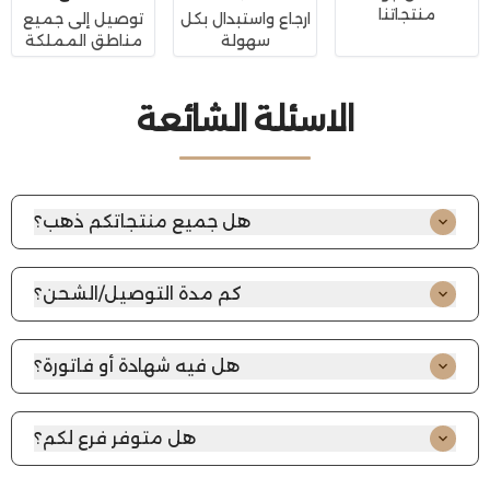
منتجاتنا
ارجاع واستبدال بكل
توصيل إلى جميع
سهولة
مناطق المملكة
الاسئلة الشائعة
هل جميع منتجاتكم ذهب؟
كل منتجاتنا في لمعة اللؤلؤة من الذهب تأتي مع فاتورة
رسمية تتضمن: رقم السجل التجاري، والرقم الضريبي، وتصريح
كم مدة التوصيل/الشحن؟
بيع المعادن الثمينة.
الرياض : نفس اليوم إذا الطلب قبل ٣ العصر (الجمعة اجازه)
باقي المدن : شحن 1–7 أيام عمل حسب المدينة.
هل فيه شهادة أو فاتورة؟
هل فيه شهادة أو فاتورة؟ إيه، يجيك فاتورة الطلب ومعها
تفاصيل القطعة (العيار/الوزن حسب المنتج) ضمن بيانات
هل متوفر فرع لكم؟
الطلب .
نعم، فروعنا في الرياض: العزيزية: أسواق قرطبة السويدي: