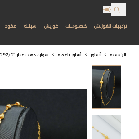
تركيبات الغوايش
خـصـومـات
غوايش
سبائك
عقود
الرئيسية
أساور
أساور ناعمة
سوارة ذهب عيار 21 (B8292)