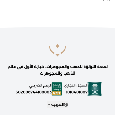
لمعة اللؤلؤة للذهب والمجوهرات.. خيارك الأول في عالم
الذهب والمجوهرات
السجل التجاري
الرقم الضريبي
1010401007
302006744100003
العربية