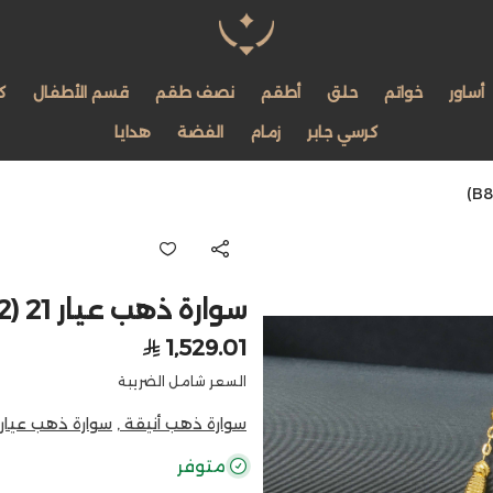
مجوهرات لمعة اللؤلؤة
أساور
خواتم
حلق
أطقم
نصف طقم
قسم الأطفال
ك
كرسي جابر
زمام
الفضة
هدايا
سوارة ذهب عيار 21 (B8292)
1,529.01
السعر شامل الضريبة
سوارة ذهب أنيقة ,
سوارة ذهب عيار ٢١ ,
متوفر