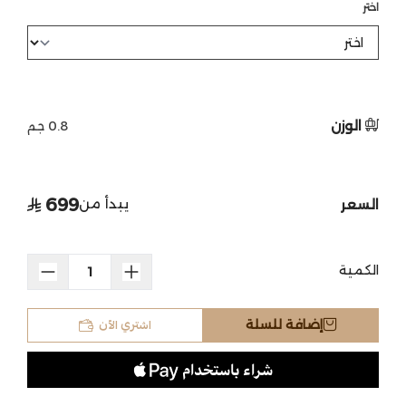
اختر
الوزن
0.8 جم
699
يبدأ من
السعر
الكمية
اشتري الآن
إضافة للسلة