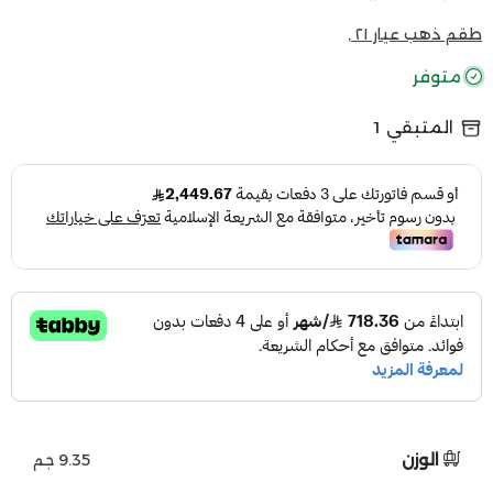
طقم ذهب عيار ٢١ ,
متوفر
المتبقي
1
الوزن
9.35 جم