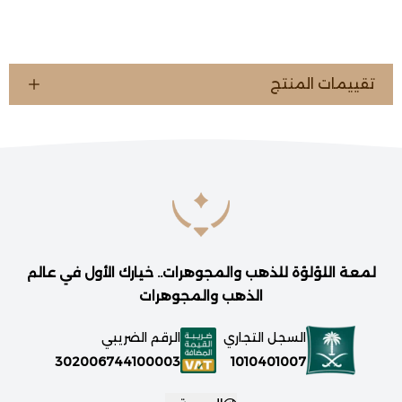
تقييمات المنتج
لمعة اللؤلؤة للذهب والمجوهرات.. خيارك الأول في عالم
الذهب والمجوهرات
السجل التجاري
الرقم الضريبي
1010401007
302006744100003