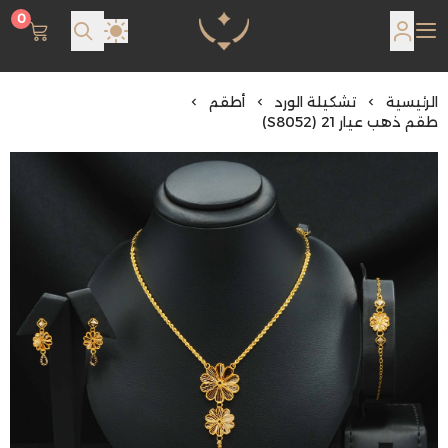
0
مجوهرات لمعة اللؤلؤة
الرئيسية
تشكيلة الورد
أطقم
طقم ذهب عيار 21 (S8052)