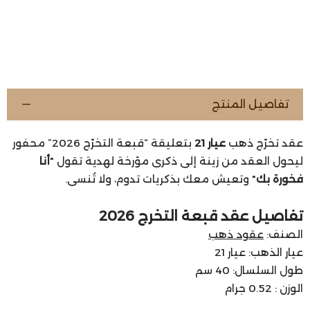
تفاصيل المنتج
عقد تخرّج ذهب
عيار 21
بتعليقة “قبعة التخرّج 2026” محفور
ليحول العقد من زينة إلى ذكرى مؤرخة لهدية تقول "
أنا
فخورة بك
" وتعيش معك بذكريات تدوم، ولا تُنسى.
تفاصيل عقد قبعة التخرج 2026
الصنف:
عقود ذهب
عيار الذهب: عيار 21
طول السلسال: 40 سم
الوزن : 0.52 جرام