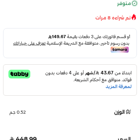
متوفر
تم شراءه
8
مرات
الوزن
0.52 جم
448.99
السعر