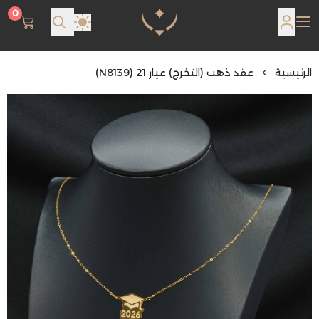
0
مجوهرات لمعة اللؤلؤة
الرئيسية
عقد ذهب (التخرج) عيار 21 (N8139)