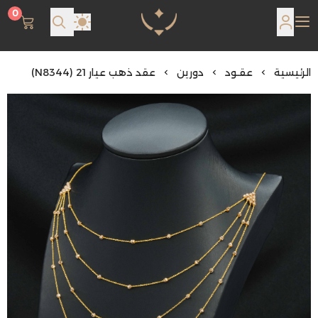
0
مجوهرات لمعة اللؤلؤة
الرئيسية
عقـود
دورين
عقد ذهب عيار 21 (N8344)