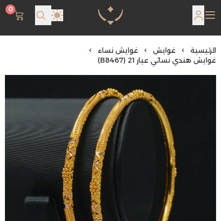
0
مجوهرات لمعة اللؤلؤة
الرئيسية
غوايش
غوايش نساء
غوايش هندي نسائي عيار 21 (B8467)