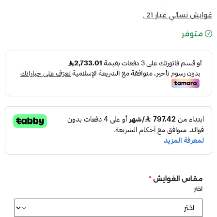
غوايش نسائي عيار 21 ,
متوفر
مقاس الغوايش
*
اختر