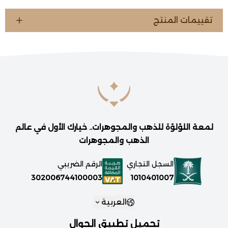
تقييمات المنتج
لمعة اللؤلؤة للذهب والمجوهرات.. خيارك الأول في عالم
الذهب والمجوهرات
السجل التجاري
الرقم الضريبي
1010401007
302006744100003
العربية
تحميل تطبيق الجوال