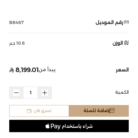
رقم الموديل
B8467
الوزن
10.6 جم
8,199.01
يبدأ من
السعر
الكمية
اشتري الآن
إضافة للسلة