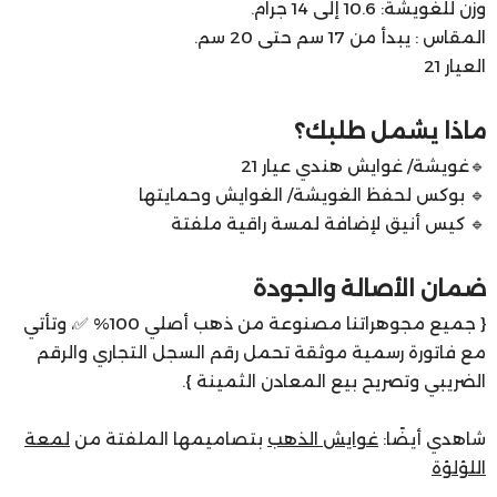
وزن للغويشة: 10.6 إلى 14 جرام.
المقاس : يبدأ من 17 سم حتى 20 سم.
العيار 21
ماذا يشمل طلبك؟
🔹غويشة/ غوايش هندي عيار 21
🔹 بوكس لحفظ الغويشة/ الغوايش وحمايتها
🔹 كيس أنيق لإضافة لمسة راقية ملفتة
ضمان الأصالة والجودة
{
جميع مجوهراتنا مصنوعة من ذهب أصلي 100% ✅، وتأتي
مع فاتورة رسمية موثقة تحمل رقم السجل التجاري والرقم
الضريبي وتصريح بيع المعادن الثمينة }.
شاهدي أيضًا:
غوايش الذهب
بتصاميمها الملفتة من
لمعة
اللؤلؤة