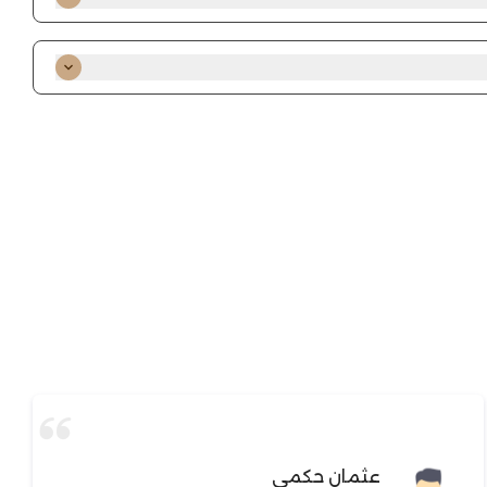
الرياض : نفس اليوم إذا الطلب قبل ٣ العصر (الجمعة اجازه) باقي المدن : شحن 1–7 أيام عمل
زية: أسواق قرطبة السويدي: أسواق ريماس
عثمان حكمي