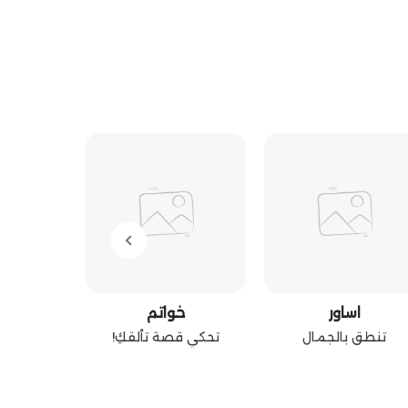
ح
تناسب 
اساور
خواتم
تنطق بالجمال
تحكي قصة تألقكِ!