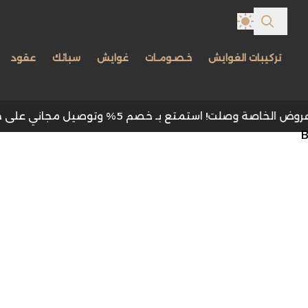
تركيبات الغوايش
خـصـومـات
غوايش
سبائك
عقود
 استمتع بـ خصم 5% وتوصيل مجاني على جميع الطلبات مع كود IM5 .