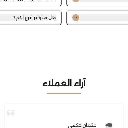
ة تتضمن: رقم السجل التجاري،
حسب المدينة.
هل متوفر فرع لكم؟
ل القطعة (العيار/الوزن
نعم، فروعنا في الرياض: العزي
آراء العملاء
عثمان حكمي