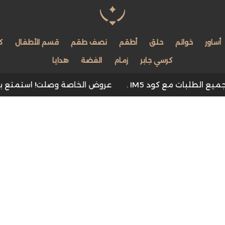
مجوهرات لمعة اللؤ
أساور
خواتم
حلق
أطقم
نصف طقم
قسم الأطفال
ك
كرسي جابر
زمام
الفضة
هدايا
عروض الخاصة وصلت! استمتع بـ خصم 5% وتوصيل مجاني على جميع الطلبات مع كود IM5 .