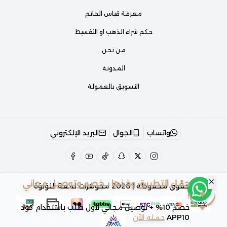
معرفة قياس الخاتم
حكم شراء الذهب او التقسيط
من نحن
المدونة
التسويق بالعمولة
واتساب
الجوال
البريد الإلكتروني
حمّل التطبيق وخذها بـخصم وتوصيل مجاني
الحقوق محفوظة | 2026
مجوهرات لمعة اللؤلؤة
!
خصم 10% + توصيل مجاني لأول طلب باستخدام كود
APP10
حمله الآن