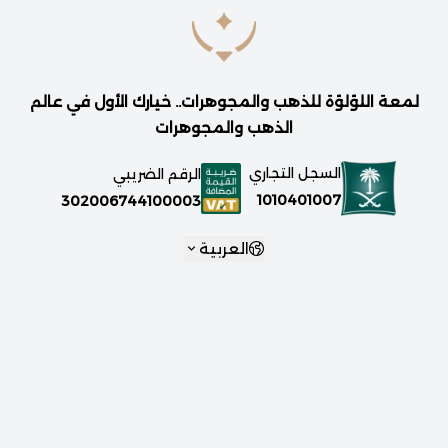
لمعة اللؤلؤة للذهب والمجوهرات.. خيارك الأول في عالم
الذهب والمجوهرات
السجل التجاري
الرقم الضريبي
1010401007
302006744100003
العربية