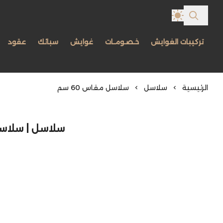
تركيبات الغوايش
خـصـومـات
غوايش
سبائك
عقود
الرئيسية
سلاسل
سلاسل مقاس 60 سم
سلاسل | سلاسل م