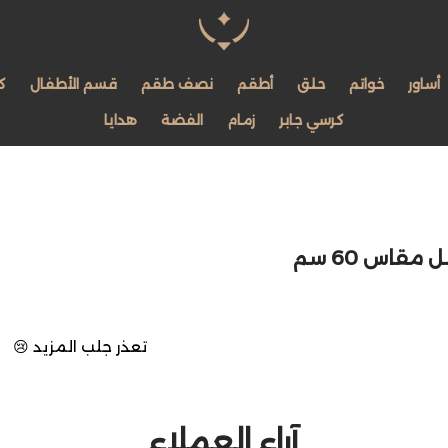
مجوهرات لمعة اللؤلؤة
أساور
خواتم
حلق
أطقم
نصف طقم
قسم الأطفال
ك
كرسي جابر
زمام
الفضة
هدايا
قاس 60 سم
تعذر جلب المزيد 😢
آراء العملاء