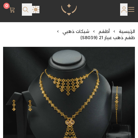
0
مجوهرات لمعة اللؤلؤة
الرئيسية
أطقم
شبكات ذهبي
طقم ذهب عيار 21 (S8039)