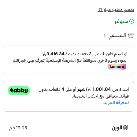
طقم ذهب عيار ٢١ ,
متوفر
المتبقي
1
الوزن
13.05 جم