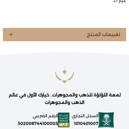
عيار 21
تقييمات المنتج
لمعة اللؤلؤة للذهب والمجوهرات.. خيارك الأول في عالم
الذهب والمجوهرات
السجل التجاري
الرقم الضريبي
1010401007
302006744100003