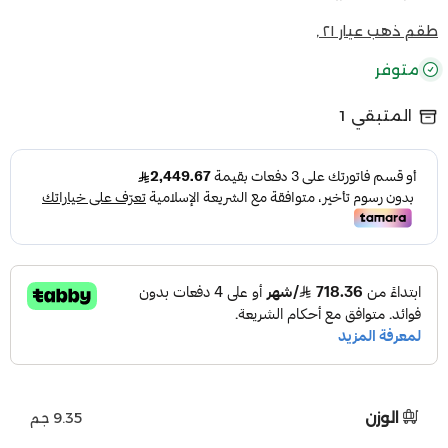
طقم ذهب عيار ٢١ ,
متوفر
المتبقي
1
الوزن
9.35 جم