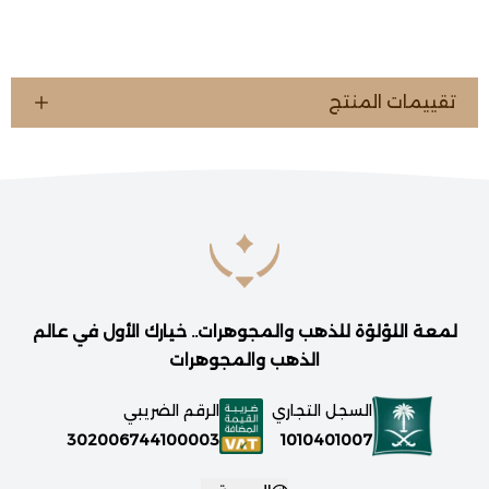
تقييمات المنتج
لمعة اللؤلؤة للذهب والمجوهرات.. خيارك الأول في عالم
الذهب والمجوهرات
السجل التجاري
الرقم الضريبي
1010401007
302006744100003