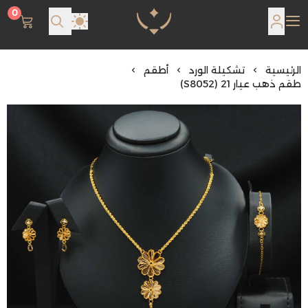
0
مجوهرات لمعة اللؤلؤة
الرئيسية
تشكيلة الورد
أطقم
طقم ذهب عيار 21 (S8052)