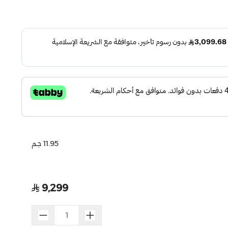
11.95 جم
9,299