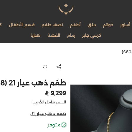
مجوهرات لمعة اللؤلؤة
أساور
خواتم
حلق
أطقم
نصف طقم
قسم الأطفال
ك
كرسي جابر
زمام
الفضة
هدايا
طقم ذهب عيار 21 (S8058)
9,299
السعر شامل الضريبة
طقم ذهب عيار ٢١ ,
متوفر