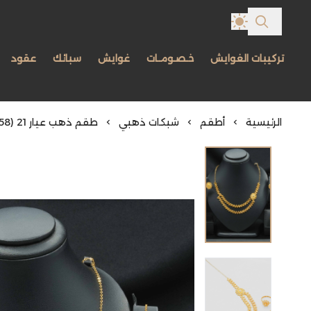
تركيبات الغوايش
خـصـومـات
غوايش
سبائك
عقود
الرئيسية
أطقم
شبكات ذهبي
طقم ذهب عيار 21 (S8058)