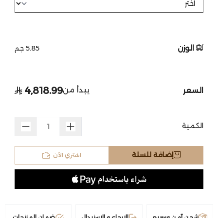
الوزن
5.85 جم
4,818.99
يبدأ من
السعر
الكمية
اشتري الآن
إضافة للسلة
شحن آمن وسريع
الارجاع و الاستبدال
ضمان المنتجات