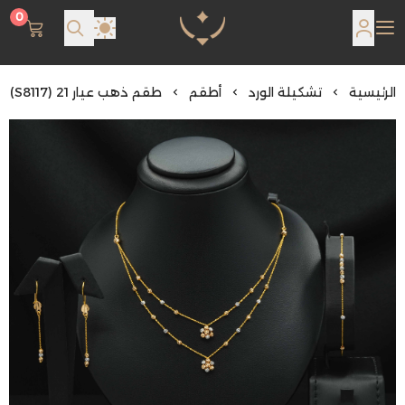
0
مجوهرات لمعة اللؤلؤة
الرئيسية
تشكيلة الورد
أطقم
طقم ذهب عيار 21 (S8117)