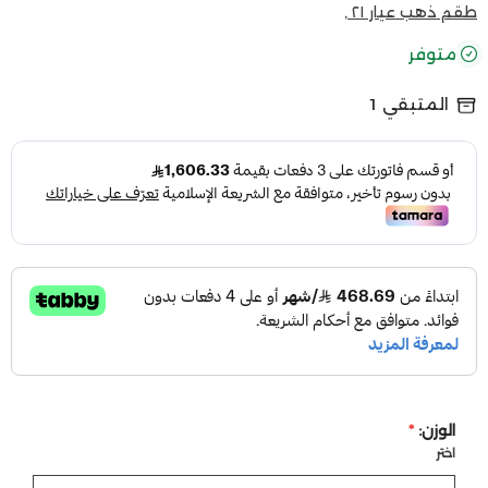
طقم ذهب عيار ٢١ ,
متوفر
المتبقي
1
الوزن:
*
اختر