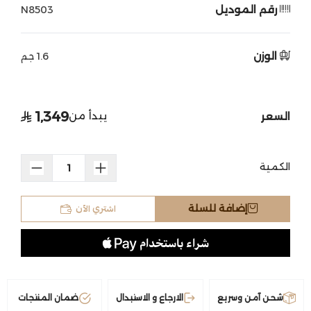
رقم الموديل
N8503
الوزن
1.6 جم
1,349
يبدأ من
السعر
الكمية
اشتري الآن
إضافة للسلة
شحن آمن وسريع
الارجاع و الاستبدال
ضمان المنتجات