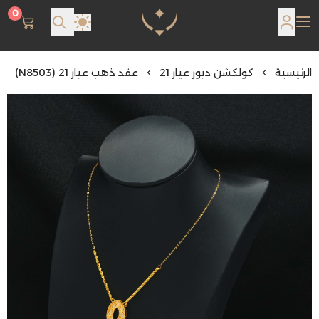
0
مجوهرات لمعة اللؤلؤة
الرئيسية
كولكشن ديور عيار 21
عقد ذهب عيار 21 (N8503)