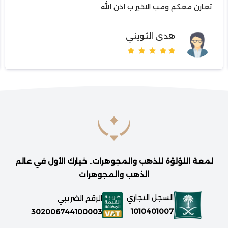
تعارن معكم ومب الاخير ب اذن الله
هدى الثويني
لمعة اللؤلؤة للذهب والمجوهرات.. خيارك الأول في عالم
الذهب والمجوهرات
السجل التجاري
الرقم الضريبي
1010401007
302006744100003