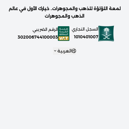
لمعة اللؤلؤة للذهب والمجوهرات.. خيارك الأول في عالم
الذهب والمجوهرات
السجل التجاري
الرقم الضريبي
1010401007
302006744100003
العربية