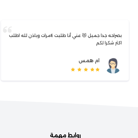
بصراحه جدا جميل 😻 عني أنا طلبت ٤مرات وباذن لله اطلب
اكثر شكرا لكم
ام همس
روابط مهمة