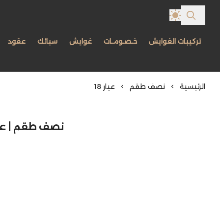
تركيبات الغوايش
خـصـومـات
غوايش
سبائك
عقود
الرئيسية
نصف طقم
عيار 18
نصف طقم | عيار