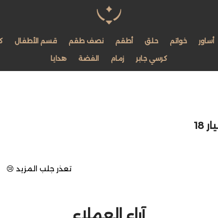
مجوهرات لمعة اللؤلؤة
أساور
خواتم
حلق
أطقم
نصف طقم
قسم الأطفال
ك
كرسي جابر
زمام
الفضة
هدايا
 18
تعذر جلب المزيد 😢
آراء العملاء