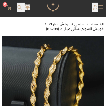
0
مجوهرات لمعة اللؤلؤة
الرئيسية
مرامي + غوايش عيار 21
غوايش الامواج نسائي عيار 21 (B8299)