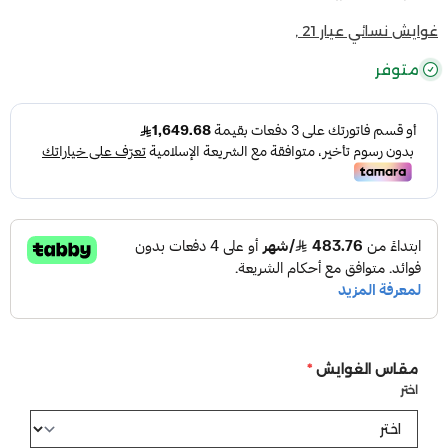
غوايش نسائي عيار 21 ,
متوفر
مقاس الغوايش
*
اختر