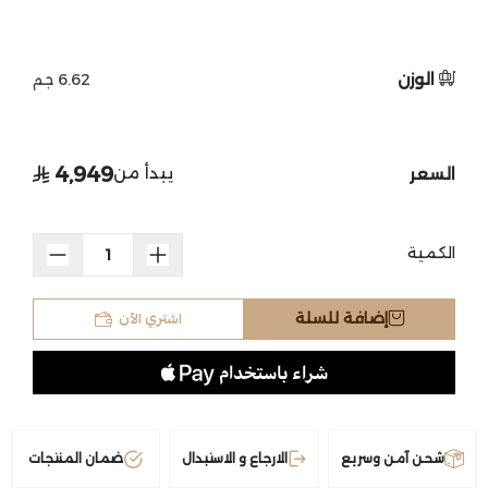
الوزن
6.62 جم
4,949
يبدأ من
السعر
الكمية
اشتري الآن
إضافة للسلة
شحن آمن وسريع
الارجاع و الاستبدال
ضمان المنتجات