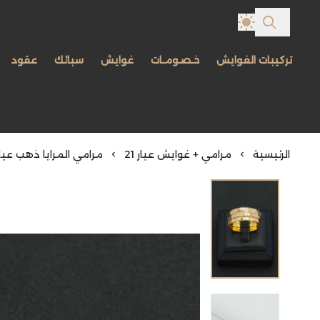
تركيبات الغوايش
خـصـومـات
غوايش
سبائك
عقود
الرئيسية
مرامي + غوايش عيار 21
مرامي المرايا ذهب عيار 21 (8203