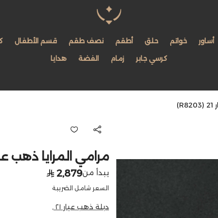
مجوهرات لمعة اللؤلؤة
أساور
خواتم
حلق
أطقم
نصف طقم
قسم الأطفال
ك
كرسي جابر
زمام
الفضة
هدايا
R)
مرامي المرايا ذهب عيار 21 (03
2,879
يبدأ من
السعر شامل الضريبة
دبلة ذهب عيار ٢١ ,