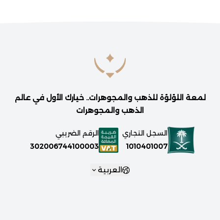
لمعة اللؤلؤة للذهب والمجوهرات.. خيارك الأول في عالم
الذهب والمجوهرات
السجل التجاري
الرقم الضريبي
1010401007
302006744100003
العربية