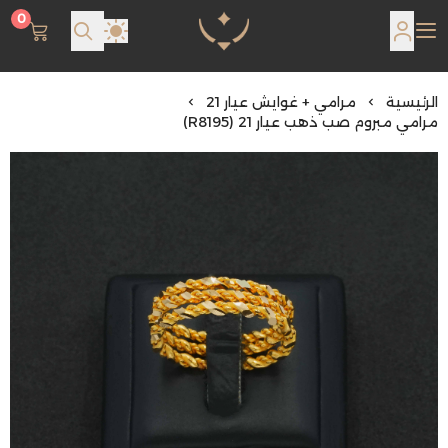
0
مجوهرات لمعة اللؤلؤة
الرئيسية
مرامي + غوايش عيار 21
مرامي مبروم صب ذهب عيار 21 (R8195)