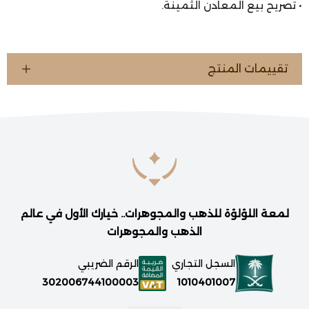
• تصريح بيع المعادن الثمينة.
تقييمات المنتج
لمعة اللؤلؤة للذهب والمجوهرات.. خيارك الأول في عالم
الذهب والمجوهرات
السجل التجاري
الرقم الضريبي
1010401007
302006744100003