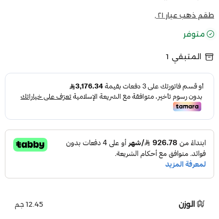
طقم ذهب عيار ٢١ ,
متوفر
المتبقي
1
الوزن
12.45 جم