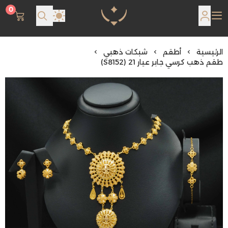
0
مجوهرات لمعة اللؤلؤة
الرئيسية
أطقم
شبكات ذهبي
طقم ذهب كرسي جابر عيار 21 (S8152)